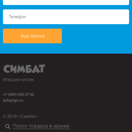
Жду звонка
Игрушки оптом
+7 (495) 933 27 02
info@igr.ru
© 2018 «Симбат»