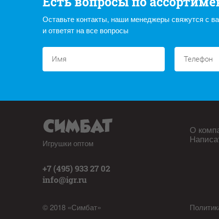
Есть вопросы по ассортиме
Оставьте контакты, наши менеджеры свяжутся с в
и ответят на все вопросы
О комп
Написа
Игрушки оптом
+7 (495) 933 27 02
info@igr.ru
© 2018 «Симбат»
Политик