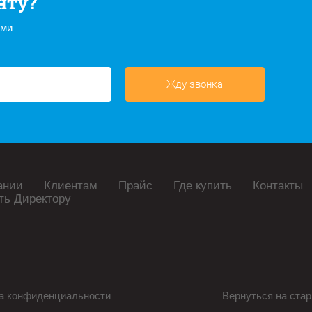
нту?
ами
Жду звонка
ании
Клиентам
Прайс
Где купить
Контакты
ть Директору
а конфиденциальности
Вернуться на стар