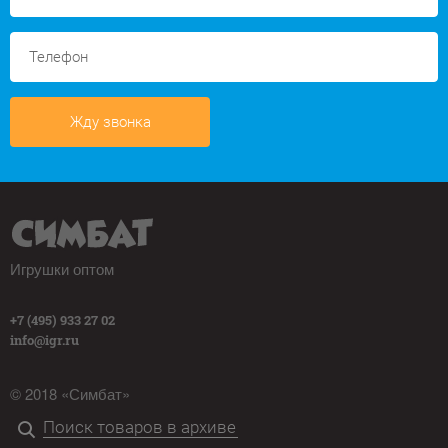
Жду звонка
Игрушки оптом
+7 (495) 933 27 02
info@igr.ru
© 2018 «Симбат»