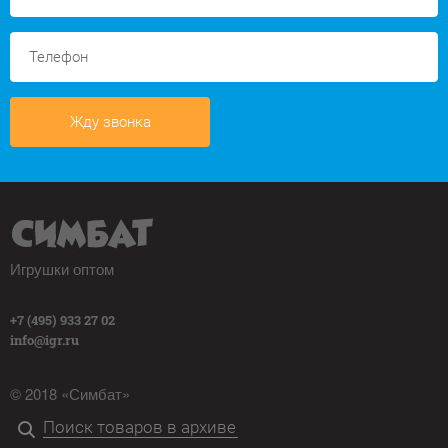
Жду звонка
Игрушки оптом
+7 (495) 933 27 02
info@igr.ru
© 2018 «Симбат»