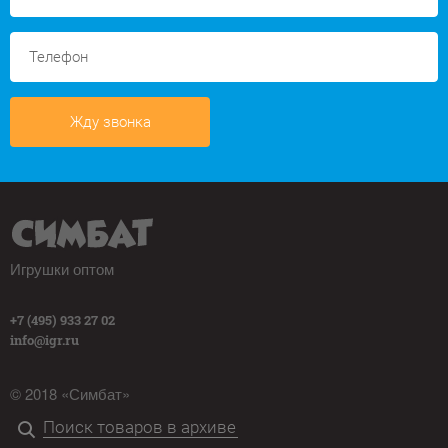
Жду звонка
Игрушки оптом
+7 (495) 933 27 02
info@igr.ru
© 2018 «Симбат»