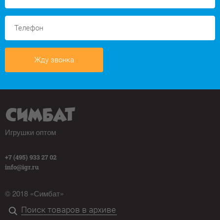
Жду звонка
Игрушки оптом
+7 (495) 933 27 02
info@igr.ru
© 2018 «Симбат»