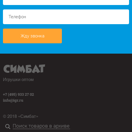
Жду звонка
Игрушки оптом
+7 (495) 933 27 02
info@igr.ru
© 2018 «Симбат»