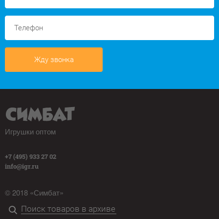
Жду звонка
Игрушки оптом
+7 (495) 933 27 02
info@igr.ru
© 2018 «Симбат»