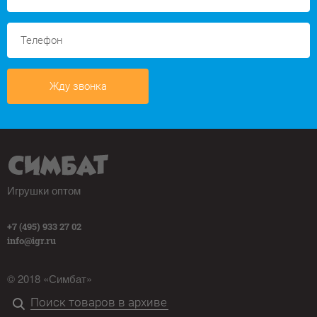
Жду звонка
Игрушки оптом
+7 (495) 933 27 02
info@igr.ru
© 2018 «Симбат»