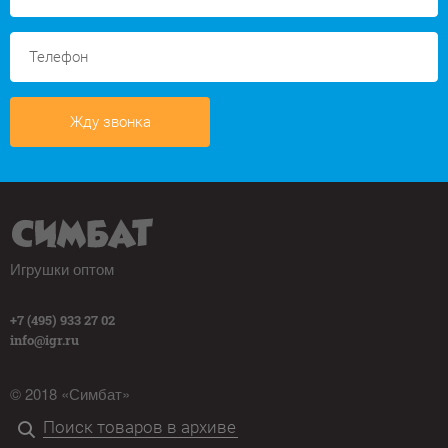
Жду звонка
Игрушки оптом
+7 (495) 933 27 02
info@igr.ru
© 2018 «Симбат»