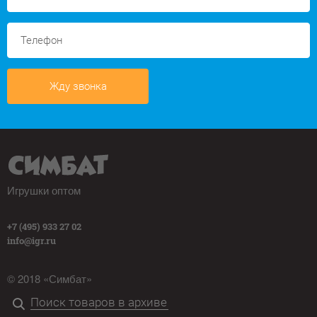
Жду звонка
Игрушки оптом
+7 (495) 933 27 02
info@igr.ru
© 2018 «Симбат»