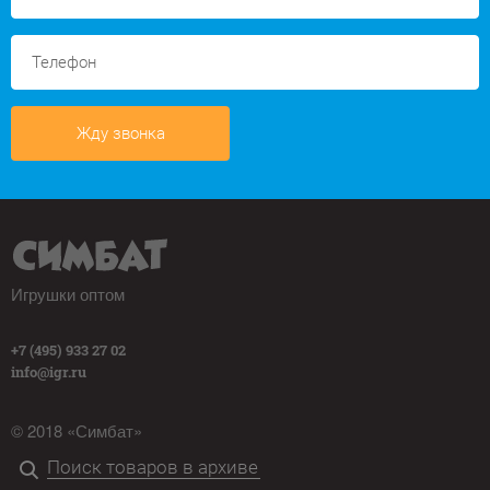
Жду звонка
Игрушки оптом
+7 (495) 933 27 02
info@igr.ru
© 2018 «Симбат»