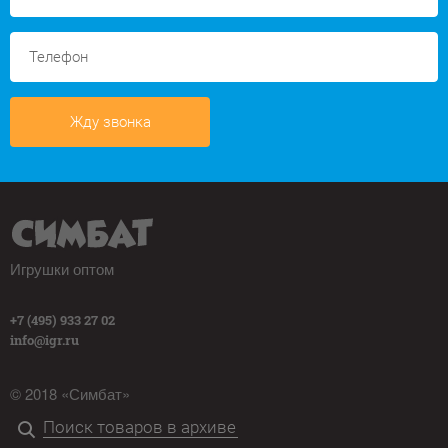
Жду звонка
Игрушки оптом
+7 (495) 933 27 02
info@igr.ru
© 2018 «Симбат»