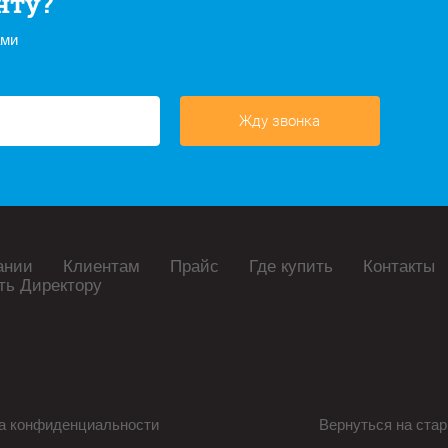
нту?
ами
Жду звонка
ании
Клиентам
Прайс
Где купить
Контакты
ть Директору
а конфиденциальности
Вернуться на стар