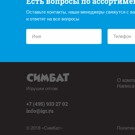
Есть вопросы по ассортиме
Оставьте контакты, наши менеджеры свяжутся с в
и ответят на все вопросы
О комп
Написа
Игрушки оптом
+7 (495) 933 27 02
info@igr.ru
© 2018 «Симбат»
Политик