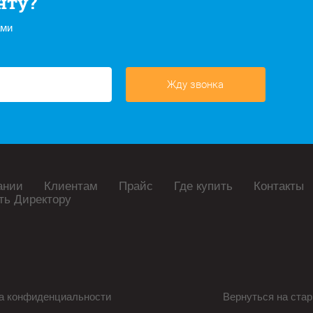
нту?
ами
Жду звонка
ании
Клиентам
Прайс
Где купить
Контакты
ть Директору
а конфиденциальности
Вернуться на стар