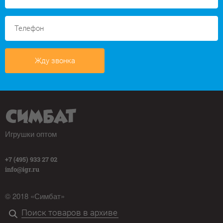
Жду звонка
Игрушки оптом
+7 (495) 933 27 02
info@igr.ru
© 2018 «Симбат»