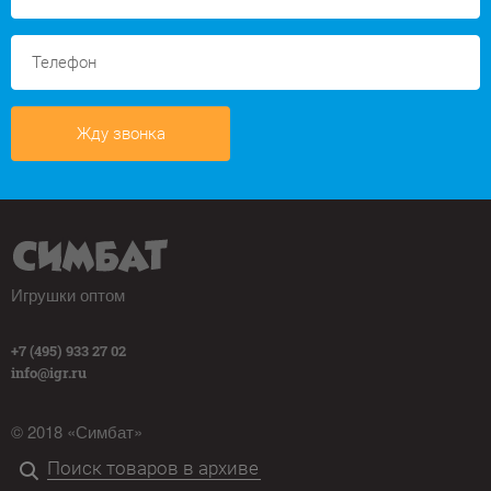
Жду звонка
Игрушки оптом
+7 (495) 933 27 02
info@igr.ru
© 2018 «Симбат»