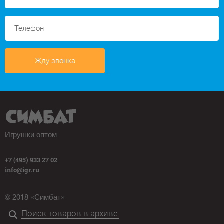
Жду звонка
Игрушки оптом
+7 (495) 933 27 02
info@igr.ru
© 2018 «Симбат»