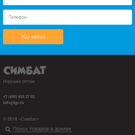
Жду звонка
Игрушки оптом
+7 (495) 933 27 02
info@igr.ru
© 2018 «Симбат»