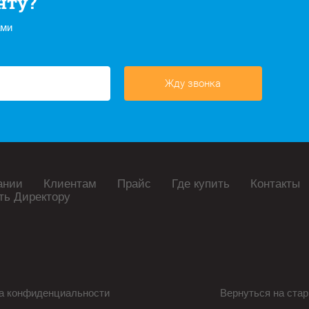
нту?
ами
Жду звонка
ании
Клиентам
Прайс
Где купить
Контакты
ть Директору
а конфиденциальности
Вернуться на стар