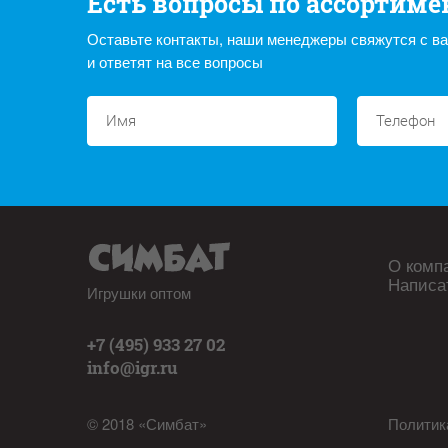
Есть вопросы по ассортиме
Оставьте контакты, наши менеджеры свяжутся с в
и ответят на все вопросы
О комп
Написа
Игрушки оптом
+7 (495) 933 27 02
info@igr.ru
© 2018 «Симбат»
Политик