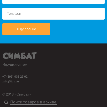
Жду звонка
Игрушки оптом
+7 (495) 933 27 02
info@igr.ru
© 2018 «Симбат»