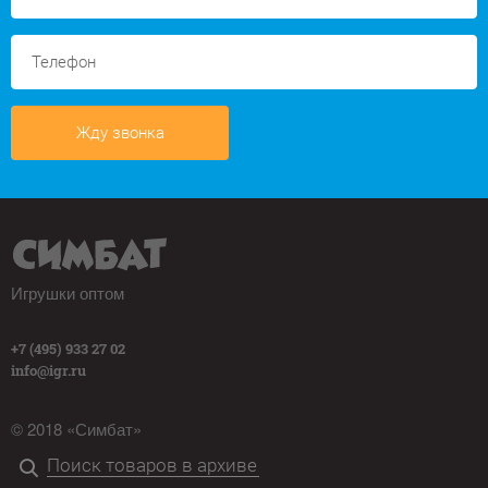
Жду звонка
Игрушки оптом
+7 (495) 933 27 02
info@igr.ru
© 2018 «Симбат»