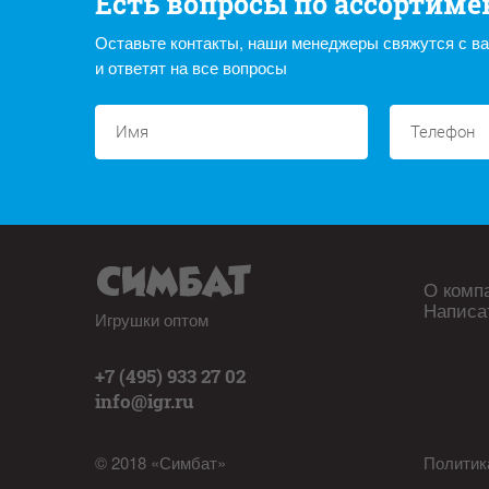
Есть вопросы по ассортиме
Оставьте контакты, наши менеджеры свяжутся с в
и ответят на все вопросы
О комп
Написа
Игрушки оптом
+7 (495) 933 27 02
info@igr.ru
© 2018 «Симбат»
Политик