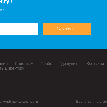
нту?
ами
Жду звонка
ании
Клиентам
Прайс
Где купить
Контакты
ть Директору
а конфиденциальности
Вернуться на стар