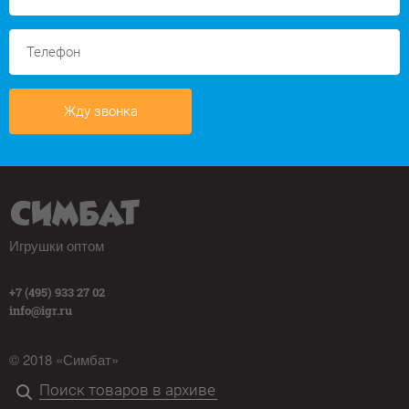
Жду звонка
Игрушки оптом
+7 (495) 933 27 02
info@igr.ru
© 2018 «Симбат»