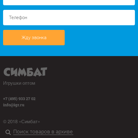
Жду звонка
Игрушки оптом
+7 (495) 933 27 02
info@igr.ru
© 2018 «Симбат»