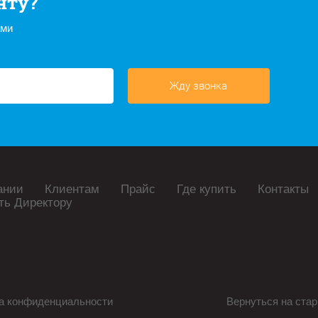
нту?
ами
Жду звонка
ании
Клиентам
Прайс
Где купить
Контакты
ть Директору
а конфиденциальности
Вернуться на стар