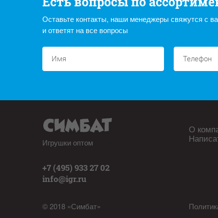
Есть вопросы по ассортиме
Оставьте контакты, наши менеджеры свяжутся с в
и ответят на все вопросы
О комп
Написа
Игрушки оптом
+7 (495) 933 27 02
info@igr.ru
© 2018 «Симбат»
Политик