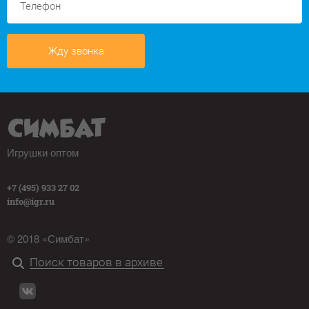
Жду звонка
Игрушки оптом
+7 (495) 933 27 02
info@igr.ru
© 2018 «Симбат»