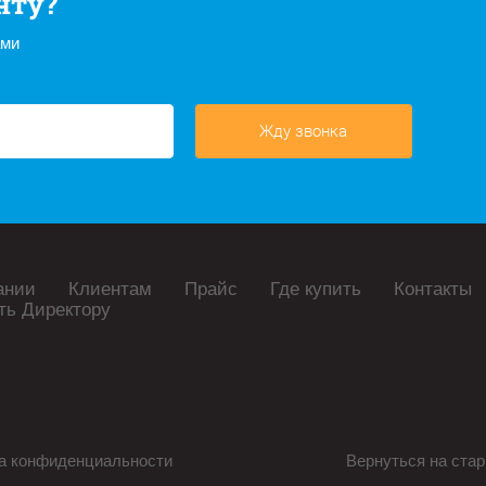
нту?
ами
Жду звонка
ании
Клиентам
Прайс
Где купить
Контакты
ть Директору
а конфиденциальности
Вернуться на стар