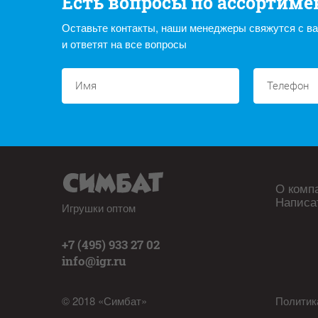
Есть вопросы по ассортиме
Оставьте контакты, наши менеджеры свяжутся с в
и ответят на все вопросы
О комп
Написа
Игрушки оптом
+7 (495) 933 27 02
info@igr.ru
© 2018 «Симбат»
Политик