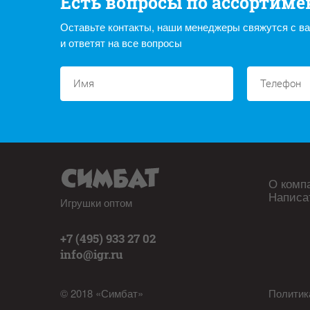
Есть вопросы по ассортиме
Оставьте контакты, наши менеджеры свяжутся с в
и ответят на все вопросы
О комп
Написа
Игрушки оптом
+7 (495) 933 27 02
info@igr.ru
© 2018 «Симбат»
Политик