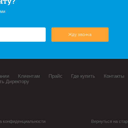
нту?
ами
Жду звонка
ании
Клиентам
Прайс
Где купить
Контакты
ть Директору
а конфиденциальности
Вернуться на стар