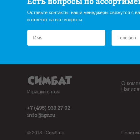
Есть вопросы по ассортиме
Оставьте контакты, наши менеджеры свяжутся с в
и ответят на все вопросы
О комп
Написа
Игрушки оптом
+7 (495) 933 27 02
info@igr.ru
© 2018 «Симбат»
Политик