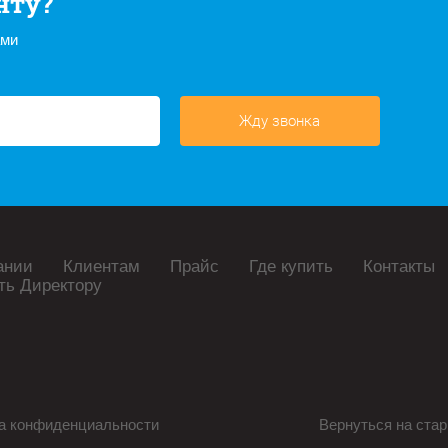
нту?
ами
Жду звонка
ании
Клиентам
Прайс
Где купить
Контакты
ть Директору
а конфиденциальности
Вернуться на стар