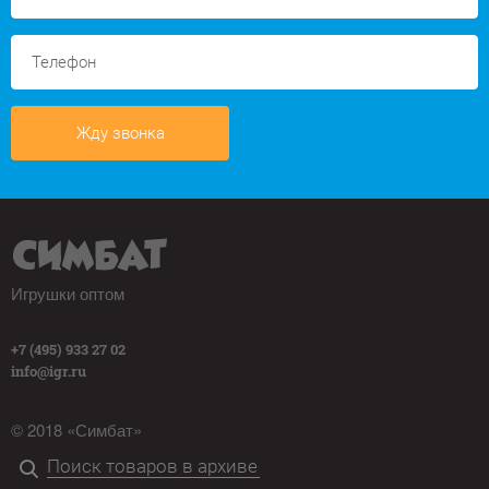
Жду звонка
Игрушки оптом
+7 (495) 933 27 02
info@igr.ru
© 2018 «Симбат»