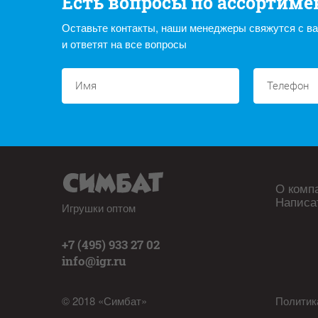
Есть вопросы по ассортиме
Оставьте контакты, наши менеджеры свяжутся с в
и ответят на все вопросы
О комп
Написа
Игрушки оптом
+7 (495) 933 27 02
info@igr.ru
© 2018 «Симбат»
Политик