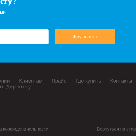
нту?
ами
Жду звонка
ании
Клиентам
Прайс
Где купить
Контакты
ть Директору
а конфиденциальности
Вернуться на стар