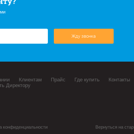
нту?
ами
Жду звонка
ании
Клиентам
Прайс
Где купить
Контакты
ть Директору
а конфиденциальности
Вернуться на стар