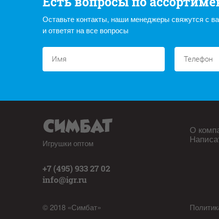
Есть вопросы по ассортиме
Оставьте контакты, наши менеджеры свяжутся с в
и ответят на все вопросы
О комп
Написа
Игрушки оптом
+7 (495) 933 27 02
info@igr.ru
© 2018 «Симбат»
Политик