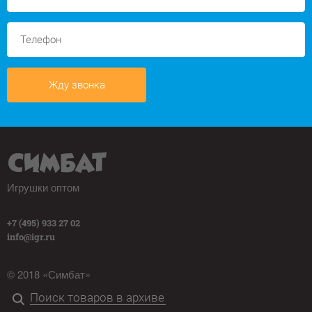
Жду звонка
Игрушки оптом
+7 (495) 933 27 02
info@igr.ru
© 2018 «Симбат»