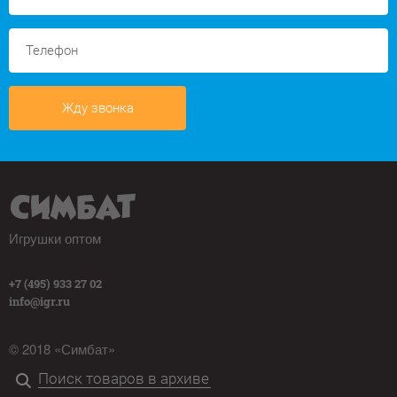
Жду звонка
Игрушки оптом
+7 (495) 933 27 02
info@igr.ru
© 2018 «Симбат»