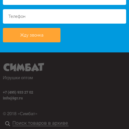
Жду звонка
Игрушки оптом
+7 (495) 933 27 02
info@igr.ru
© 2018 «Симбат»