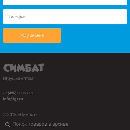
Жду звонка
Игрушки оптом
+7 (495) 933 27 02
info@igr.ru
© 2018 «Симбат»