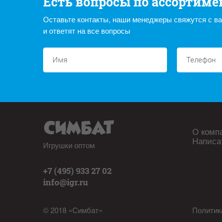
Есть вопросы по ассортиме
Оставьте контакты, наши менеджеры свяжутся с в
и ответят на все вопросы
О комп
Написа
Игрушки оптом
+7 (495) 933 27 02
info@igr.ru
© 2018 «Симбат»
Политик