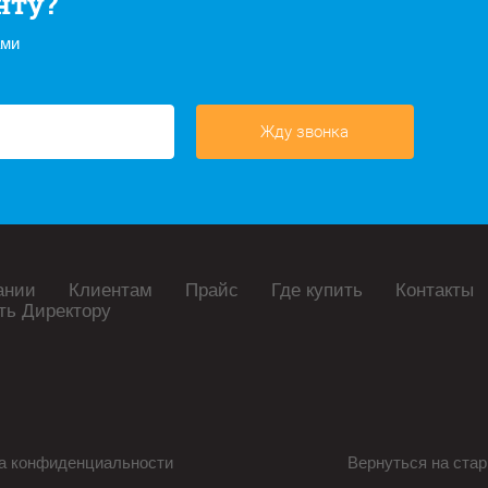
нту?
ами
Жду звонка
ании
Клиентам
Прайс
Где купить
Контакты
ть Директору
а конфиденциальности
Вернуться на стар