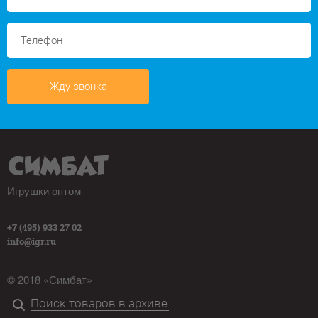
Жду звонка
Игрушки оптом
+7 (495) 933 27 02
info@igr.ru
© 2018 «Симбат»