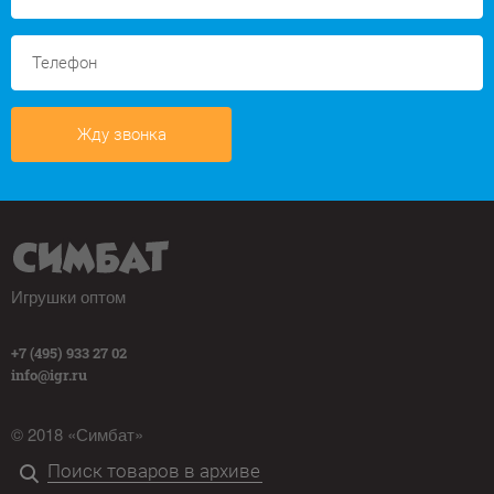
Жду звонка
Игрушки оптом
+7 (495) 933 27 02
info@igr.ru
© 2018 «Симбат»