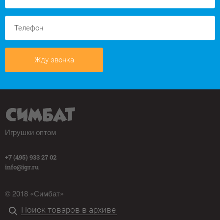
Жду звонка
Игрушки оптом
+7 (495) 933 27 02
info@igr.ru
© 2018 «Симбат»