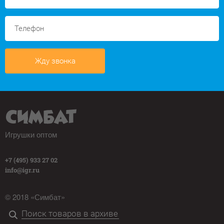
Жду звонка
Игрушки оптом
+7 (495) 933 27 02
info@igr.ru
© 2018 «Симбат»