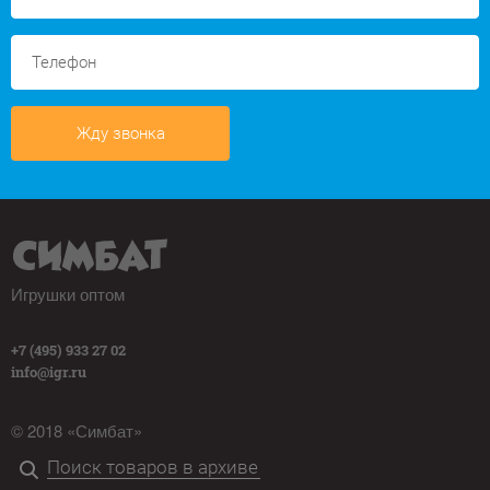
Жду звонка
Игрушки оптом
+7 (495) 933 27 02
info@igr.ru
© 2018 «Симбат»