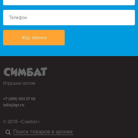
Жду звонка
Игрушки оптом
+7 (495) 933 27 02
info@igr.ru
© 2018 «Симбат»