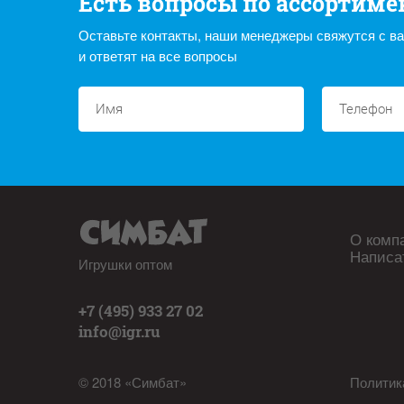
Есть вопросы по ассортиме
Оставьте контакты, наши менеджеры свяжутся с в
и ответят на все вопросы
О комп
Написа
Игрушки оптом
+7 (495) 933 27 02
info@igr.ru
© 2018 «Симбат»
Политик