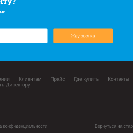
нту?
ами
Жду звонка
ании
Клиентам
Прайс
Где купить
Контакты
ть Директору
а конфиденциальности
Вернуться на стар