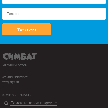
Жду звонка
Игрушки оптом
+7 (495) 933 27 02
info@igr.ru
© 2018 «Симбат»