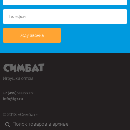
Жду звонка
Игрушки оптом
+7 (495) 933 27 02
info@igr.ru
© 2018 «Симбат»