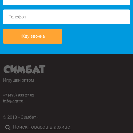
Жду звонка
Игрушки оптом
+7 (495) 933 27 02
info@igr.ru
© 2018 «Симбат»