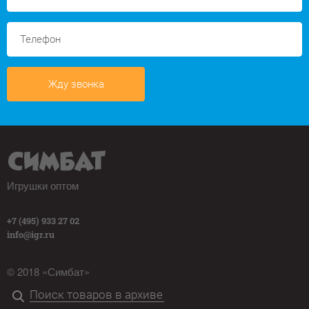
Жду звонка
Игрушки оптом
+7 (495) 933 27 02
info@igr.ru
© 2018 «Симбат»