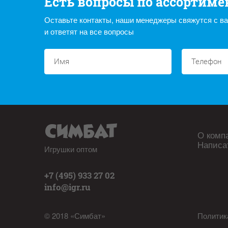
Есть вопросы по ассортиме
Оставьте контакты, наши менеджеры свяжутся с в
и ответят на все вопросы
О комп
Написа
Игрушки оптом
+7 (495) 933 27 02
info@igr.ru
© 2018 «Симбат»
Политик