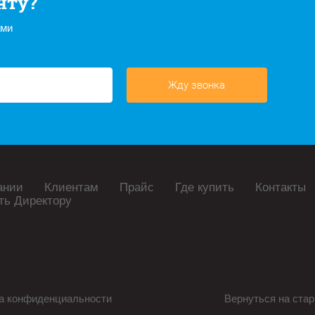
нту?
ами
Жду звонка
ании
Клиентам
Прайс
Где купить
Контакты
ть Директору
а конфиденциальности
Вернуться на стар